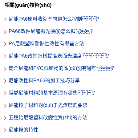
相關(guān)技術(shù)
尼龍PA6原料收縮率問題怎么控制？
PA66改性尼龍拋光機(jī)怎么拋光？
PA尼龍塑料耐熱性改性有哪些方法
尼龍PA6改性怎樣提高表面光澤度？
簡介尼龍和PVC低聚物的區(qū)別有哪些？
尼龍改性料PA66的加工技巧分享
阻燃尼龍材料的基本原理有哪些？
尼龍粒子材料對(duì)于光澤度的要求
五種給尼龍塑料改變性質(zhì)的方法
尼龍輪的特性