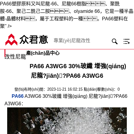
PA66塑膠原料又叫尼龍-66、尼龍66樹脂、聚酰
胺-66、聚己二酰己二胺、olyamide 66，它是一種半晶
體-晶體材料，屬于工程塑料的一種。PA66塑料在
聚" />
專業(yè)尼龍改性
產(chǎn)品中心
改性尼龍
PA66 A3WG6 30%玻纖 增強(qiáng)
尼龍?jiān)?PA66 A3WG6
發(fā)布時(shí)間：2023-11-21 16:02:15 點(diǎn)擊數(shù)：0
PA66
A3WG6 30%玻纖 增強(qiáng) 尼龍?jiān)?PA66
A3WG6：