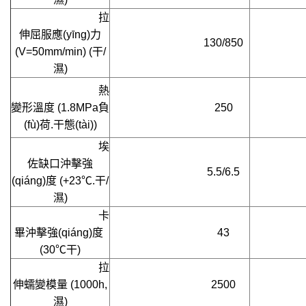
拉
伸屈服應(yīng)力
130/850
(V=50mm/min) (干/
濕)
熱
變形溫度 (1.8MPa負
250
(fù)荷.干態(tài))
埃
佐缺口沖擊強
5.5/6.5
(qiáng)度 (+23℃.干/
濕)
卡
畢沖擊強(qiáng)度 
43
(30℃干)
拉
伸蠕變模量 (1000h,
2500
濕)