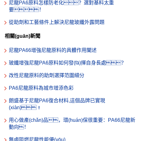
尼龍PA6原料怎樣防老化？選對基料太重
要！
從助劑和工藝條件上解決尼龍玻纖外露問題
相關(guān)新聞
尼龍PA66增強尼龍原料的具體作用闡述
玻纖增強尼龍PA6原料如何發(fā)揮自身長處？
改性尼龍原料的助劑選擇范圍細分
PA6尼龍原料為城市增添色彩
朗盛基于尼龍PA6復合材料,這個品牌已實現
(xiàn)！
用心做產(chǎn)品，環(huán)保很重要：PA66尼龍新
動向！
無鹵阻燃尼龍性能優(yōu)