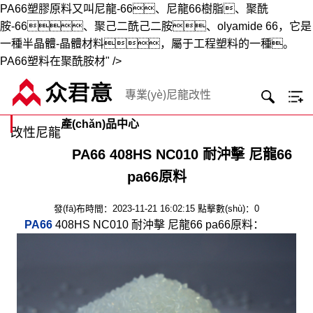
PA66塑膠原料又叫尼龍-66、尼龍66樹脂、聚酰
胺-66、聚己二酰己二胺、olyamide 66，它是
一種半晶體-晶體材料，屬于工程塑料的一種。
PA66塑料在聚酰胺材" />
專業(yè)尼龍改性
產(chǎn)品中心
改性尼龍
PA66 408HS NC010 耐沖擊 尼龍66
pa66原料
發(fā)布時間：2023-11-21 16:02:15 點擊數(shù)：0
PA66
408HS NC010 耐沖擊 尼龍66 pa66原料：