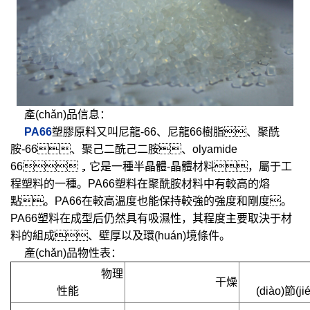
產(chǎn)品信息：
PA66
塑膠原料又叫尼龍-66、尼龍66樹脂、聚酰
胺-66、聚己二酰己二胺、olyamide
66，它是一種半晶體-晶體材料，屬于工
程塑料的一種。PA66塑料在聚酰胺材料中有較高的熔
點。PA66在較高溫度也能保持較強的強度和剛度。
PA66塑料在成型后仍然具有吸濕性，其程度主要取決于材
料的組成、壁厚以及環(huán)境條件。
產(chǎn)品物性表：
物理
干燥
性能
(diào)節(j