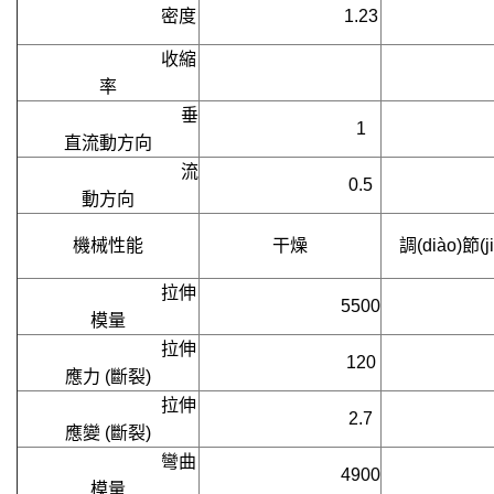
密度
1.23
收縮
率
     垂
1
直流動方向
     流
0.5
動方向
機械性能
干燥
調(diào)節(
拉伸
5500
模量
拉伸
120
應力 (斷裂)
拉伸
2.7
應變 (斷裂)
彎曲
4900
模量