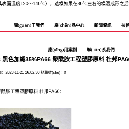
面溫度120～140℃），這樣如果在80℃左右的模溫成形之后
關(guān)于我們
產(chǎn)品中心
新聞資訊
技術
應(yīng)用案例
聯(lián)系我們
K538 黑色加纖35%PA66 聚酰胺工程塑膠原料 杜邦PA6
：2023-11-21 16:02:30 點擊數(shù)：0
66 聚酰胺工程塑膠原料 杜邦PA66：