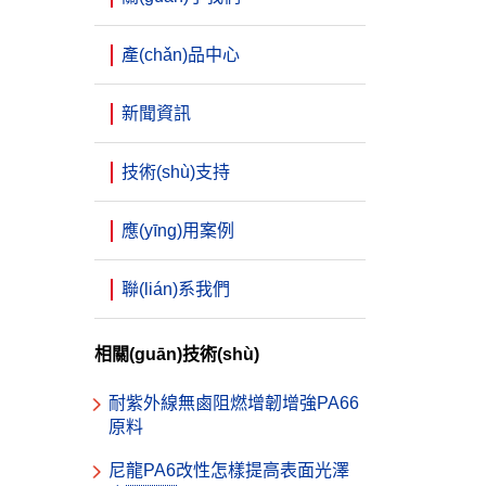
產(chǎn)品中心
新聞資訊
技術(shù)支持
應(yīng)用案例
聯(lián)系我們
相關(guān)技術(shù)
耐紫外線無鹵阻燃增韌增強PA66
原料
尼龍PA6改性怎樣提高表面光澤