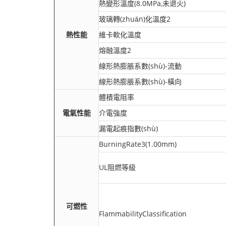
熱變形溫度(8.0MPa,未退火)
玻璃轉(zhuǎn)化溫度2
熱性能
維卡軟化溫度
熔融溫度2
線形熱膨脹系數(shù)-流動
線形熱膨脹系數(shù)-橫向
體積電阻率
電氣性能
介電強度
漏電起痕指數(shù)
BurningRate3(1.00mm)
UL阻燃等級
可燃性
FlammabilityClassification