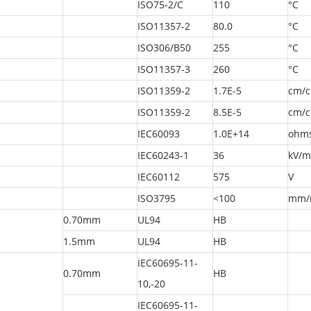
ISO75-2/C
110
°C
ISO11357-2
80.0
°C
ISO306/B50
255
°C
ISO11357-3
260
°C
ISO11359-2
1.7E-5
cm/c
ISO11359-2
8.5E-5
cm/c
IEC60093
1.0E+14
ohm
IEC60243-1
36
kV/
IEC60112
575
V
ISO3795
<100
mm/
0.70mm
UL94
HB
1.5mm
UL94
HB
IEC60695-11-
0.70mm
HB
10,-20
IEC60695-11-