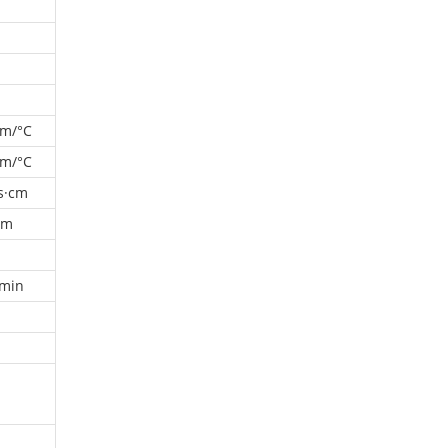
m/°C
m/°C
s·cm
mm
min