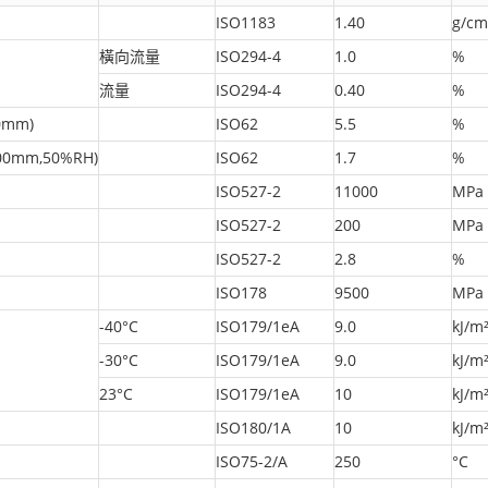
ISO1183
1.40
g/cm
橫向流量
ISO294-4
1.0
%
流量
ISO294-4
0.40
%
00mm)
ISO62
5.5
%
2.00mm,50%RH)
ISO62
1.7
%
ISO527-2
11000
MPa
ISO527-2
200
MPa
ISO527-2
2.8
%
ISO178
9500
MPa
-40°C
ISO179/1eA
9.0
kJ/m
-30°C
ISO179/1eA
9.0
kJ/m
23°C
ISO179/1eA
10
kJ/m
ISO180/1A
10
kJ/m
ISO75-2/A
250
°C