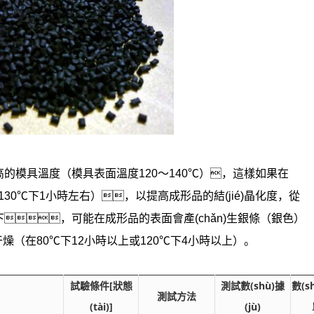
的模具溫度（模具表面溫度120～140℃），這樣如果在
30℃下1小時左右），以提高成形品的結(jié)晶化度，從
下，可能在成形品的表面會產(chǎn)生銀條（銀色）
干燥（在80℃下12小時以上或120℃下4小時以上）。
試驗條件[狀態
測試數(shù)據
數(sh
測試方法
(tài)]
(jù)