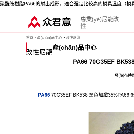
聚酰胺樹脂PA66的射出成形，適合選定比較高的模具溫度（模具表
專業(yè)尼龍改
性
首頁
>
產(chǎn)品中心
>
改性尼龍
產(chǎn)品中心
改性尼龍
PA66 70G35EF B
發(fā)布時間
PA66
70G35EF BK538 黑色加纖35%PA