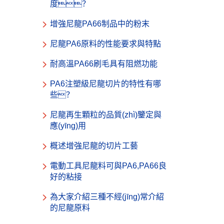
度？
增強尼龍PA66制品中的粉末
尼龍PA6原料的性能要求與特點
耐高溫PA66刷毛具有阻燃功能
PA6注塑級尼龍切片的特性有哪
些？
尼龍再生顆粒的品質(zhì)鑒定與
應(yīng)用
概述增強尼龍的切片工藝
電動工具尼龍料可與PA6,PA66良
好的粘接
為大家介紹三種不經(jīng)常介紹
的尼龍原料