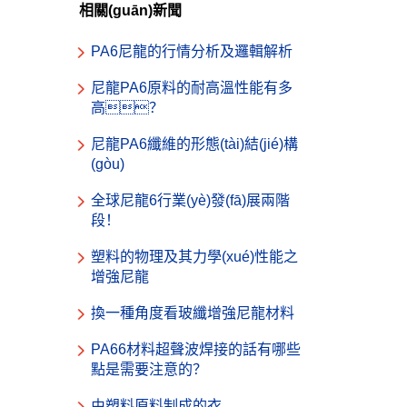
相關(guān)新聞
PA6尼龍的行情分析及邏輯解析
尼龍PA6原料的耐高溫性能有多
高？
尼龍PA6纖維的形態(tài)結(jié)構
(gòu)
全球尼龍6行業(yè)發(fā)展兩階
段！
塑料的物理及其力學(xué)性能之
增強尼龍
換一種角度看玻纖增強尼龍材料
PA66材料超聲波焊接的話有哪些
點是需要注意的？
由塑料原料制成的衣