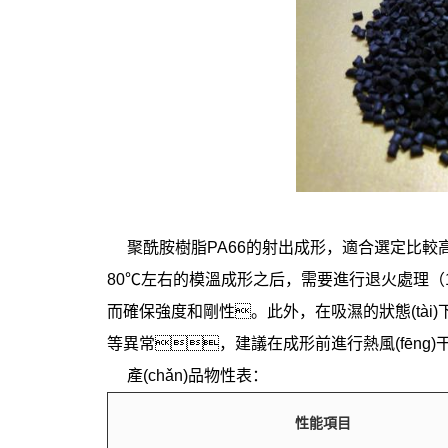
聚酰胺樹脂PA66的射出成形，適合選定比較高
80℃左右的模溫成形之后，需要進行退火處理（1
而確保強度和剛性。此外，在吸濕的狀態(tài)
等異常，建議在成形前進行熱風(fēng)
產(chǎn)品物性表：
性能項目