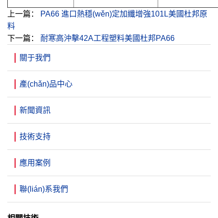
上一篇：
PA66 進口熱穩(wěn)定加纖增強101L美國杜邦原
料
下一篇：
耐寒高沖擊42A工程塑料美國杜邦PA66
關于我們
產(chǎn)品中心
新聞資訊
技術支持
應用案例
聯(lián)系我們