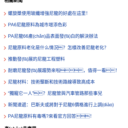
相關新聞
螺旋槳使用玻纖增強尼龍的好處在這里！
PA6尼龍原料為城市增添色彩
PA尼龍66產(chǎn)品表面發(fā)白的解決辦法
尼龍原料老化是什么情況？怎樣改善尼龍老化？
推動發(fā)展的尼龍工程塑料
耐磨尼龍發(fā)展趨勢來啦，值得一看！
尼龍材料：技術壟斷和技術路線導致高成本
“獨寵它一人”？尼龍管與汽車管路那些事兒
新聞速遞：巴斯夫或將對于尼龍6價格進行上調(diào)
PA尼龍原料有毒嗎?來看官方回答！