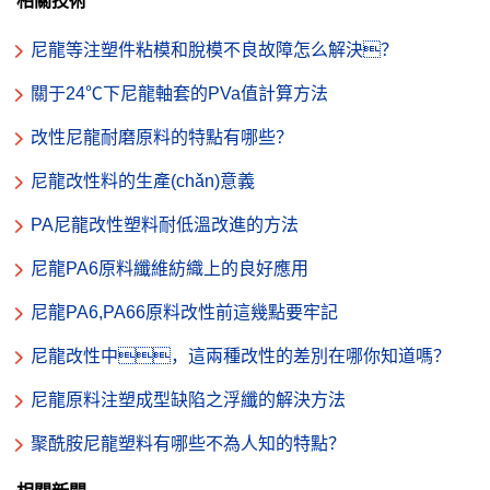
相關技術
尼龍等注塑件粘模和脫模不良故障怎么解決？
關于24℃下尼龍軸套的PVa值計算方法
改性尼龍耐磨原料的特點有哪些？
尼龍改性料的生產(chǎn)意義
PA尼龍改性塑料耐低溫改進的方法
尼龍PA6原料纖維紡織上的良好應用
尼龍PA6,PA66原料改性前這幾點要牢記
尼龍改性中，這兩種改性的差別在哪你知道嗎？
尼龍原料注塑成型缺陷之浮纖的解決方法
聚酰胺尼龍塑料有哪些不為人知的特點？