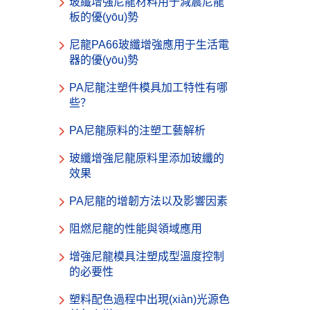
玻纖增強尼龍材料用于減震尼龍
板的優(yōu)勢
尼龍PA66玻纖增強應用于生活電
器的優(yōu)勢
PA尼龍注塑件模具加工特性有哪
些？
PA尼龍原料的注塑工藝解析
玻纖增強尼龍原料里添加玻纖的
效果
PA尼龍的增韌方法以及影響因素
阻燃尼龍的性能與領域應用
增強尼龍模具注塑成型溫度控制
的必要性
塑料配色過程中出現(xiàn)光源色