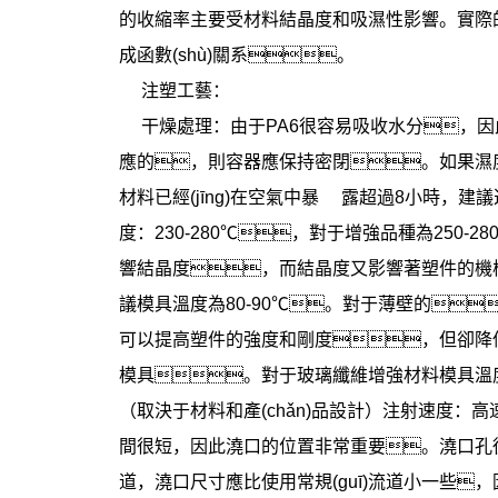
的收縮率主要受材料結晶度和吸濕性影響。實際的
成函數(shù)關系。
注塑工藝：
干燥處理：由于PA6很容易吸收水分，因
應的，則容器應保持密閉。如果濕度
材料已經(jīng)在空氣中暴 露超過8小時，
度：230-280℃，對于增強品種為250-
響結晶度，而結晶度又影響著塑件的機
議模具溫度為80-90℃。對于薄壁的
可以提高塑件的強度和剛度，但卻降低
模具。對于玻璃纖維增強材料模具溫度應大
（取決于材料和產(chǎn)品設計）注射速度：
間很短，因此澆口的位置非常重要。澆口孔徑
道，澆口尺寸應比使用常規(guī)流道小一些