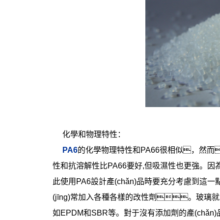
化學和物理特性：
PA6
的化學物理特性和PA66很相似，然
性和抗溶解性比PA66要好,但吸濕性也更強。
此使用PA6設計產(chǎn)品時要充分考慮到
(jīng)常加入各種各樣的改性劑。
如EPDM和SBR等。對于沒有添加劑的產(chǎn