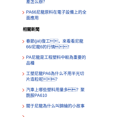
差怎么辦？
PA66尼龍原料在電子設備上的全
面應用
相關新聞
春節(jié)復工，來看看尼龍
66/尼龍6的行情！
PA尼龍是工程塑料中較為重要的
品種
工塑尼龍PA6為什么不用半光切
片造粒呢？
汽車上哪些塑料用量多？聚
酰胺PA610
關于尼龍為什么叫錦綸的小故事