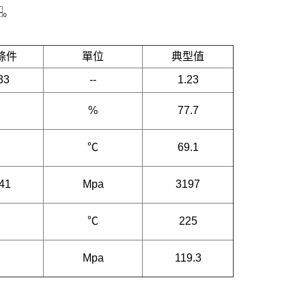
。
條件
單位
典型值
33
--
1.23
%
77.7
℃
69.1
41
Mpa
3197
℃
225
Mpa
119.3