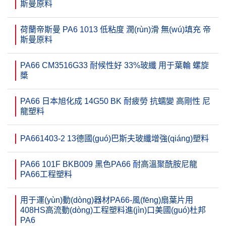
斯曼原料
荷蘭帝斯曼 PA6 1013 低粘度 潤(rùn)滑 無(wú)填充 帝
斯曼原料
PA66 CM3516G33 耐候性好 33%玻纖 用于葉輪 螺旋
槳
PA66 日本旭化成 14G50 BK 耐疲勞 抗蠕變 高剛性 尼
龍塑料
PA661403-2 13德國(guó)巴斯夫玻纖增強(qiáng)塑料
PA66 101F BKB009 黑色PA66 耐高溫聚酰胺尼龍
PA66工程塑料
用于運(yùn)動(dòng)器材PA66-風(fēng)扇葉片用
408HS高流動(dòng)工程塑料進(jìn)口美國(guó)杜邦
PA6