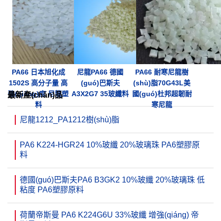
PA66 日本旭化成
尼龍PA66 德國
PA66 耐寒尼龍樹
1502S 高分子量 高
(guó)巴斯夫
(shù)脂70G43L美
強(qiáng)度 尼龍塑
A3X2G7 35玻纖料
國(guó)杜邦超韌耐
最新產(chǎn)品
料
寒尼龍
尼龍1212_PA1212樹(shù)脂
PA6 K224-HGR24 10%玻纖 20%玻璃珠 PA6塑膠原
料
德國(guó)巴斯夫PA6 B3GK2 10%玻纖 20%玻璃珠 低
粘度 PA6塑膠原料
荷蘭帝斯曼 PA6 K224G6U 33%玻纖 增強(qiáng) 帝