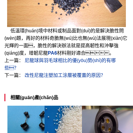
低溫環(huán)境中材料或制品面對(duì)的是解決脆性問
(wèn)題，再好的材料奇脆無(wú)比也無(wú)法展現(xiàn)它
光輝的一面，脆性的解決辦法就是提高韌性和沖擊強
(qiáng)度，增韌尼龍
PA6
材料剛好適合。
上一篇：
尼龍球與羽毛球相比的優(yōu)勢(shì)的有哪
些？
下一篇：
改性尼龍注塑加工涂層被覆蓋的原因？
相關(guān)產(chǎn)品