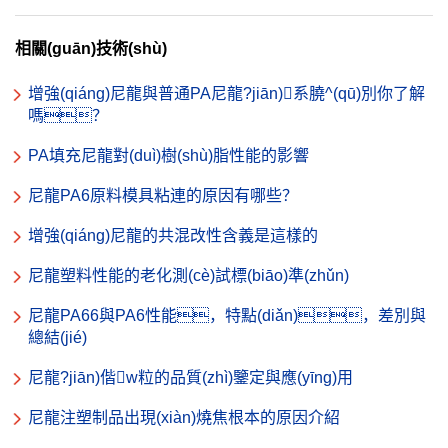
相關(guān)技術(shù)
增強(qiáng)尼龍與普通PA尼龍?jiān)系膮^(qū)別你了解
嗎？
PA填充尼龍對(duì)樹(shù)脂性能的影響
尼龍PA6原料模具粘連的原因有哪些？
增強(qiáng)尼龍的共混改性含義是這樣的
尼龍塑料性能的老化測(cè)試標(biāo)準(zhǔn)
尼龍PA66與PA6性能，特點(diǎn)，差別與
總結(jié)
尼龍?jiān)偕w粒的品質(zhì)鑒定與應(yīng)用
尼龍注塑制品出現(xiàn)燒焦根本的原因介紹