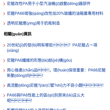
尼龍改性PA用于小型汽油機(jī)啟動(dòng)器部件
尼龍PA66增強(qiáng)改性加20%玻纖的油箱蓋專用材料
透明尼龍應(yīng)用于奶瓶制造
相關(guān)資訊
20世紀(jì)的發(fā)明有哪些？PA尼龍占一項
(xiàng)
尼龍PA6纖維的形態(tài)結(jié)構(gòu)
用心做產(chǎn)品，環(huán)保很重要：PA66尼龍
新動(dòng)向！
高流動(dòng)尼龍?jiān)蠈?shí)力不容小覷！
PA66與PA6性能上的區(qū)別原來(lái)這么大
呢！